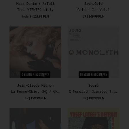
Mass Denim x Asfalt
SadhuGold
Tees WIENIEC biały
Golden Joe Vol.1
t-shirt | 129,99 PLN
LP | 149,99 PLN
OBECNIE NIEDOSTĘPNY
OBECNIE NIEDOSTĘPNY
Jean-Claude Nachon
Squid
La Femme-Objet (HQ / GF / Poster / 32PG Book)
O Monolith (Limited Transparent Blue Vinyl / Gatefold Cover)
LP | 159,99 PLN
LP | 139,99 PLN