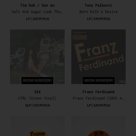
Tim Koh / Sun An
Tony Palkovic
Salt And Sugar Look The Same
Born With A Desire
LP | 129,99 PLN
LP | 139,99 PLN
OBECNIE NIEDOSTĘPNY
OBECNIE NIEDOSTĘPNY
SZA
Franz Ferdinand
CTRL (Green Vinyl)
Franz Ferdinand (20th Anniversary Edition)
2LP | 159,99 PLN
LP | 129,99 PLN