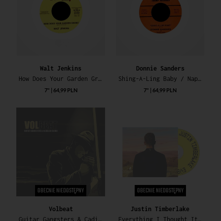
Walt Jenkins
Donnie Sanders
How Does Your Garden Grow? / T.G.I.F.
Shing-A-Ling Baby / Naptown U.S.A.
7" | 64,99 PLN
7" | 64,99 PLN
OBECNIE NIEDOSTĘPNY
OBECNIE NIEDOSTĘPNY
Volbeat
Justin Timberlake
Guitar Gangsters & Cadillac Blood (Green Vinyl)
Everything I Thought It Was