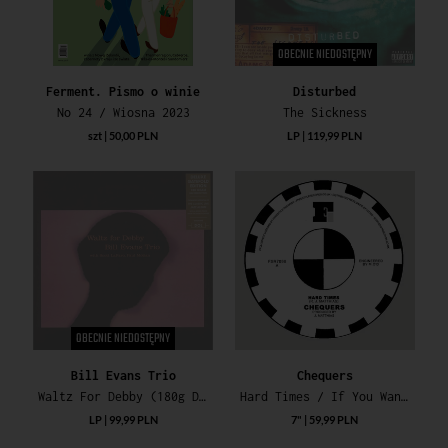
OBECNIE NIEDOSTĘPNY
Ferment. Pismo o winie
Disturbed
No 24 / Wiosna 2023
The Sickness
szt | 50,00 PLN
LP | 119,99 PLN
OBECNIE NIEDOSTĘPNY
Bill Evans Trio
Chequers
Waltz For Debby (180g Deluxe Gatefold Edition)
Hard Times / If You Want My Love
LP | 99,99 PLN
7" | 59,99 PLN