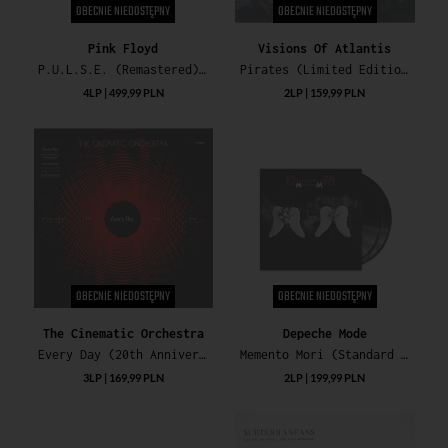
OBECNIE NIEDOSTĘPNY
OBECNIE NIEDOSTĘPNY
Pink Floyd
Visions Of Atlantis
P.U.L.S.E. (Remastered) (180g Exclusive Box Edition)
Pirates (Limited Edition)
4LP | 499,99 PLN
2LP | 159,99 PLN
OBECNIE NIEDOSTĘPNY
OBECNIE NIEDOSTĘPNY
The Cinematic Orchestra
Depeche Mode
Every Day (20th Anniversary Deluxe Limited Edition)
Memento Mori (Standard Black Vinyl)
3LP | 169,99 PLN
2LP | 199,99 PLN