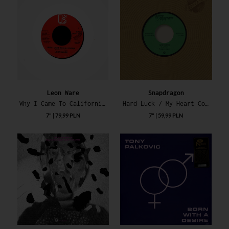
Leon Ware
Snapdragon
Why I Came To California / Rockin' You Eternally
Hard Luck / My Heart Consedes
7" | 79,99 PLN
7" | 59,99 PLN