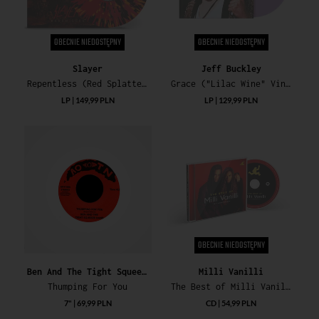
OBECNIE NIEDOSTĘPNY
OBECNIE NIEDOSTĘPNY
Slayer
Jeff Buckley
Repentless (Red Splattered Vinyl)
Grace ("Lilac Wine" Vinyl) (National Abum Day 2023)
LP | 149,99 PLN
LP | 129,99 PLN
OBECNIE NIEDOSTĘPNY
Ben And The Tight Squeeze Band
Milli Vanilli
Thumping For You
The Best of Milli Vanilli (35th Anniversary)
7" | 69,99 PLN
CD | 54,99 PLN