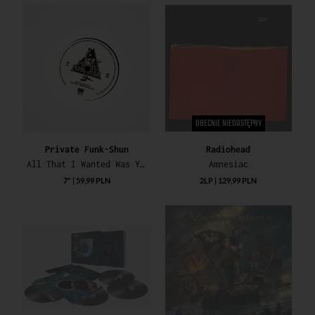
OBECNIE NIEDOSTĘPNY
Private Funk-Shun
Radiohead
All That I Wanted Was You / Fantasy
Amnesiac
7" | 59,99 PLN
2LP | 129,99 PLN