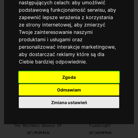
następujących celach:
aby umożliwić
podstawową funkcjonalność serwisu
,
aby
zapewnić lepsze wrażenia z korzystania
ze strony internetowej
,
aby zmierzyć
Twoje zainteresowanie naszymi
Łaskawość Tytusa
Father's Children
19/08/2026 - Winologia dla Początkujących - degustacja komentowana
Hollywood Dreaming / Got To Get Away
produktami i usługami oraz
bilet | 249,00 PLN
7" | 79,99 PLN
personalizować interakcje marketingowe
,
aby dostarczać reklamy które są dla
Ciebie bardziej odpowiednie
.
Zgoda
Odmawiam
Zmiana ustawień
Fanatix
Precious Bloom
The Rhythmic Bounce EP
Flashlight
12" | 99,99 PLN
12" | 69,99 PLN