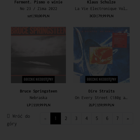
Ferment. Pismo o winie
Klaus Schulze
No 23 / Zima 2022
La Vie Electronique Vol 1
szt | 50,00 PLN
3CD | 79,99 PLN
OBECNIE NIEDOSTĘPNY
OBECNIE NIEDOSTĘPNY
Bruce Springsteen
Dire Straits
Nebraska
On Every Street (180g audiophile vinyl)
LP | 119,99 PLN
2LP | 159,99 PLN
Wróć do
«
1
2
3
4
5
6
7
»
góry