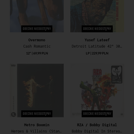
OBECNIE NIEDOSTĘPNY
OBECNIE NIEDOSTĘPNY
Overmono
Yusef Lateef
Cash Romantic
Detroit Latitude 42° 30' Longitude 83° (180g / RSD23)
12" | 69,99 PLN
LP | 229,99 PLN
OBECNIE NIEDOSTĘPNY
OBECNIE NIEDOSTĘPNY
Metro Boomin
RZA / Bobby Digital
Heroes & Villains (Standard Vinyl Edition)
Bobby Digital In Stereo (RSD23)