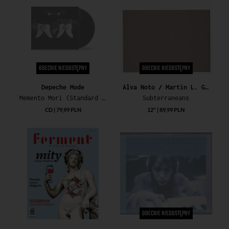
OBECNIE NIEDOSTĘPNY
OBECNIE NIEDOSTĘPNY
Depeche Mode
Alva Noto / Martin L. Gore / William Basinski / David Bowie
Memento Mori (Standard CD)
Subterraneans
CD | 79,99 PLN
12" | 89,99 PLN
OBECNIE NIEDOSTĘPNY