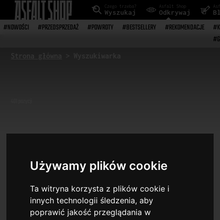
Czego trzeba?
Asfalt Shop
As
Wyszukaj
Odkrywaj
B
#NOWOŚCI
#PRZEDSPRZEDAŻ
#POWROTY
#BESTSELLERY
#REKOMENDACJE
#K
#G
Strona główna
> Wyszukiwarka
401
pozycji
Filtry wyszukiwania
Używamy plików cookie
Ta witryna korzysta z plików cookie i
innych technologii śledzenia, aby
poprawić jakość przeglądania w