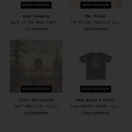
OBECNIE NIEDOSTĘPNY
OBECNIE NIEDOSTĘPNY
Ozzy Osbourne
Mac Miller
Bark At The Moon (40th Anniversary) (Blue Vinyl) (RSD Essential)
The Divine Feminine (Exclusive Blueberry Vinyl)
LP | 129,99 PLN
2LP | 179,99 PLN
OBECNIE NIEDOSTĘPNY
OBECNIE NIEDOSTĘPNY
Tyler The Creator
Mass Denim x Asfalt
Wolf (Hot Pink Vinyl)
Tees MARTWA NATURA czarny
2LP | 229,99 PLN
t-shirt | 129,99 PLN