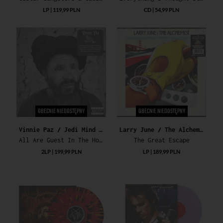
LP | 119,99 PLN
CD | 54,99 PLN
OBECNIE NIEDOSTĘPNY
OBECNIE NIEDOSTĘPNY
Vinnie Paz / Jedi Mind Tricks
Larry June / The Alchemist
All Are Guest In The House Of God
The Great Escape
2LP | 199,99 PLN
LP | 189,99 PLN