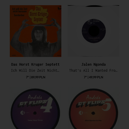
Das Horst Kruger Septett
Jalen Ngonda
Ich Will Die Zeit Nicht Bereuen / Sonderbar
That's All I Wanted From You / So Glad I Found You
7" | 89,99 PLN
7" | 49,99 PLN