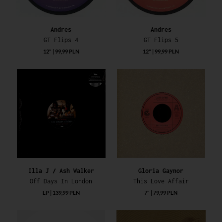
Andres
Andres
GT Flips 4
GT Flips 5
12" | 99,99 PLN
12" | 99,99 PLN
Illa J / Ash Walker
Gloria Gaynor
Off Days In London
This Love Affair
LP | 139,99 PLN
7" | 79,99 PLN