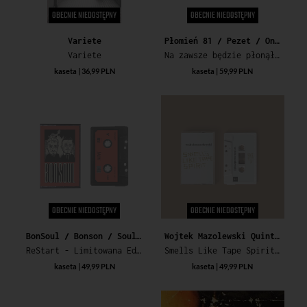
OBECNIE NIEDOSTĘPNY
OBECNIE NIEDOSTĘPNY
Variete
Płomień 81 / Pezet / Onar
Variete
Na zawsze będzie płonął...
kaseta | 36,99 PLN
kaseta | 59,99 PLN
OBECNIE NIEDOSTĘPNY
OBECNIE NIEDOSTĘPNY
BonSoul / Bonson / Soulpete
Wojtek Mazolewski Quintet
ReStart - Limitowana Edycja Specjalna
Smells Like Tape Spirit (10th Anniversary Edition)
kaseta | 49,99 PLN
kaseta | 49,99 PLN