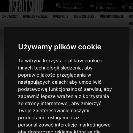
Czego trzeba?
Asfalt Shop
As
Wyszukaj
Odkrywaj
B
#NOWOŚCI
#PRZEDSPRZEDAŻ
#POWROTY
#BESTSELLERY
#REKOMENDACJE
#K
#G
Strona główna
> Wyszukiwarka
KASETY
Używamy plików cookie
Ta witryna korzysta z plików cookie i
18
pozycji
innych technologii śledzenia, aby
poprawić jakość przeglądania w
następujących celach:
aby umożliwić
podstawową funkcjonalność serwisu
,
aby
Filtry wyszukiwania
zapewnić lepsze wrażenia z korzystania
ze strony internetowej
,
aby zmierzyć
Twoje zainteresowanie naszymi
produktami i usługami oraz
personalizować interakcje marketingowe
,
aby dostarczać reklamy które są dla