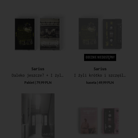
OBECNIE NIEDOSTĘPNY
Sarius
Sarius
Daleko jeszcze? + I żyli krótko…
I żyli krótko i szczęśliwie (Limitowana Edycja Specjalna)
Pakiet | 79,99 PLN
kaseta | 49,99 PLN