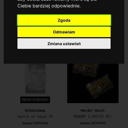
Ciebie bardziej odpowiednie
.
OBECNIE NIEDOSTĘPNY
OBECNIE NIEDOSTĘPNY
Zgoda
V/A
Meek, Oh Why?
Odmawiam
Respect For Tape (Edycja Limitowana)
Offline (Limitowana Edycja Specjalna)
kaseta | 49,99 PLN
kaseta | 49,99 PLN
Zmiana ustawień
OBECNIE NIEDOSTĘPNY
Belmondawg
Mordor Muzik
Hustle As Usual EP
MORDOR (LIMITED MC)
kaseta | 59,99 PLN
kaseta | 59,99 PLN