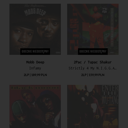
OBECNIE NIEDOSTĘPNY
OBECNIE NIEDOSTĘPNY
Mobb Deep
2Pac / Tupac Shakur
Infamy
Strictly 4 My N.I.G.G.A.Z...
2LP | 189,99 PLN
2LP | 159,99 PLN