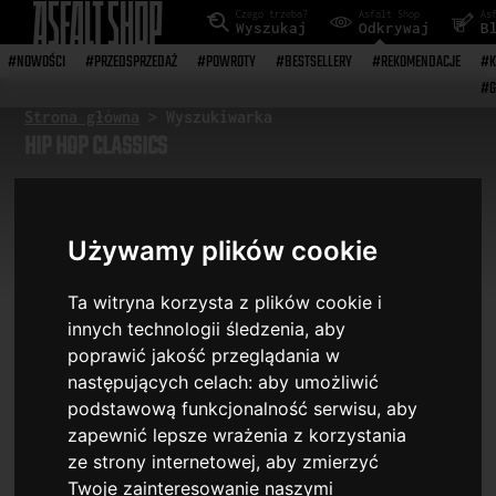
Czego trzeba?
Asfalt Shop
As
Wyszukaj
Odkrywaj
B
#NOWOŚCI
#PRZEDSPRZEDAŻ
#POWROTY
#BESTSELLERY
#REKOMENDACJE
#K
#G
Strona główna
> Wyszukiwarka
HIP HOP CLASSICS
34
pozycji
Używamy plików cookie
Ta witryna korzysta z plików cookie i
innych technologii śledzenia, aby
Filtry wyszukiwania
poprawić jakość przeglądania w
następujących celach:
aby umożliwić
podstawową funkcjonalność serwisu
,
aby
zapewnić lepsze wrażenia z korzystania
ze strony internetowej
,
aby zmierzyć
Twoje zainteresowanie naszymi