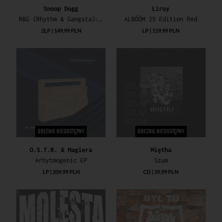
Snoop Dogg
Liroy
R&G (Rhythm & Gangsta): The Masterpiece
ALBÓÓM 25 Edition Red
2LP | 149,99 PLN
LP | 119,99 PLN
OBECNIE NIEDOSTĘPNY
OBECNIE NIEDOSTĘPNY
O.S.T.R. & Magiera
Miętha
Arhytmogenic EP
Szum
LP | 209,99 PLN
CD | 39,99 PLN