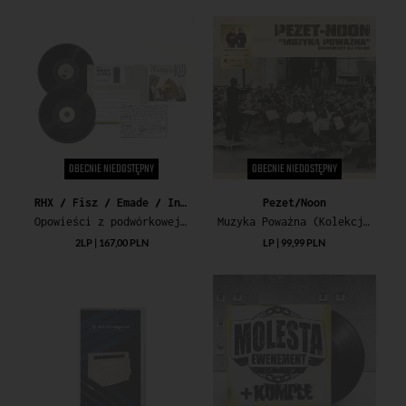
OBECNIE NIEDOSTĘPNY
OBECNIE NIEDOSTĘPNY
RHX / Fisz / Emade / Inespe
Pezet/Noon
Opowieści z podwórkowej ławki (RSD: Micro Floppy Edition)
Muzyka Poważna (Kolekcja 33 Obroty/180g)
2LP | 167,00 PLN
LP | 99,99 PLN