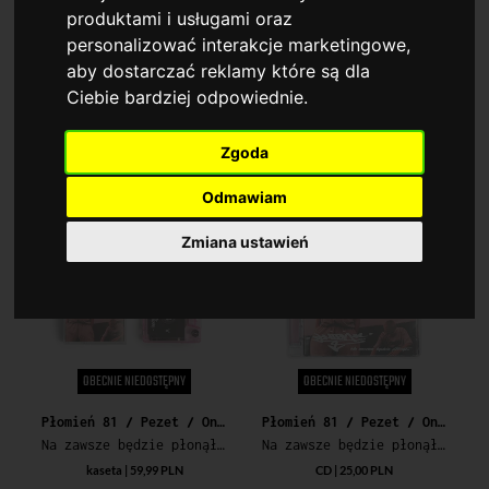
produktami i usługami oraz
personalizować interakcje marketingowe
,
aby dostarczać reklamy które są dla
OBECNIE NIEDOSTĘPNY
Ciebie bardziej odpowiednie
.
O.S.T.R.
Ghostface Killah
Brzydki, Zły i Szczery + Epidemia 99 Kaseta
Ironman (25th Anniversary Edition) (Blue & Red Vinyl)
Zgoda
szt | 99,99 PLN
2LP | 149,99 PLN
Odmawiam
Zmiana ustawień
OBECNIE NIEDOSTĘPNY
OBECNIE NIEDOSTĘPNY
Płomień 81 / Pezet / Onar
Płomień 81 / Pezet / Onar
Na zawsze będzie płonął...
Na zawsze będzie płonął... (reedycja 2021)
kaseta | 59,99 PLN
CD | 25,00 PLN