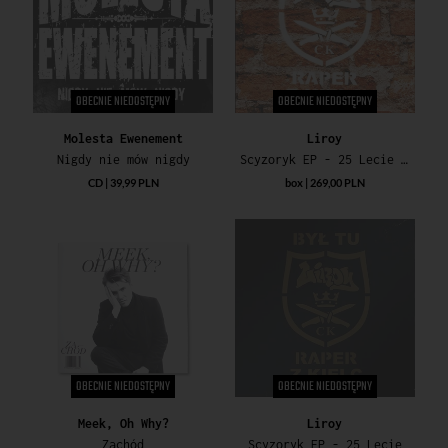
OBECNIE NIEDOSTĘPNY
OBECNIE NIEDOSTĘPNY
Molesta Ewenement
Liroy
Nigdy nie mów nigdy
Scyzoryk EP - 25 Lecie Box
CD | 39,99 PLN
box | 269,00 PLN
OBECNIE NIEDOSTĘPNY
OBECNIE NIEDOSTĘPNY
Meek, Oh Why?
Liroy
Zachód
Scyzoryk EP - 25 Lecie