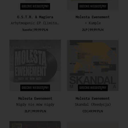
OBECNIE NIEDOSTĘPNY
OBECNIE NIEDOSTĘPNY
O.S.T.R. & Magiera
Molesta Ewenement
Arhytmogenic EP (Limitowana Edycja Specjalna)
+ Kumple
kaseta | 99,99 PLN
2LP | 99,99 PLN
OBECNIE NIEDOSTĘPNY
OBECNIE NIEDOSTĘPNY
Molesta Ewenement
Molesta Ewenement
Nigdy nie mów nigdy
Skandal (Reedycja)
2LP | 99,99 PLN
CD | 49,99 PLN