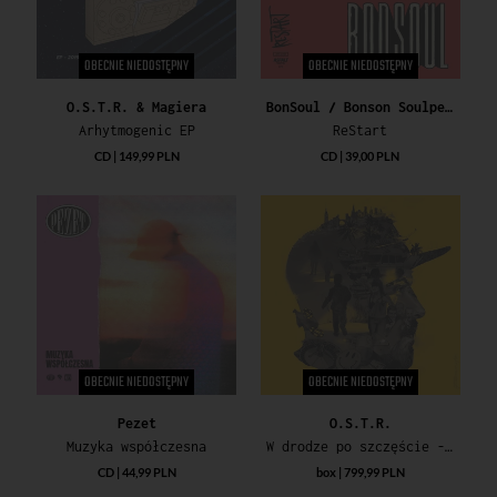
OBECNIE NIEDOSTĘPNY
OBECNIE NIEDOSTĘPNY
O.S.T.R. & Magiera
BonSoul / Bonson Soulpete
Arhytmogenic EP
ReStart
CD | 149,99 PLN
CD | 39,00 PLN
OBECNIE NIEDOSTĘPNY
OBECNIE NIEDOSTĘPNY
Pezet
O.S.T.R.
Muzyka współczesna
W drodze po szczęście - Limitowana Edycja Winylowa
CD | 44,99 PLN
box | 799,99 PLN