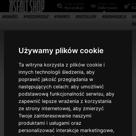
Czego trzeba?
Asfalt Shop
As
Wyszukaj
Odkrywaj
B
#NOWOŚCI
#PRZEDSPRZEDAŻ
#POWROTY
#BESTSELLERY
#REKOMENDACJE
#K
#G
Strona główna
> Wyszukiwarka
TEKSTYLIA
Używamy plików cookie
Ta witryna korzysta z plików cookie i
20
pozycji
innych technologii śledzenia, aby
poprawić jakość przeglądania w
następujących celach:
aby umożliwić
Filtry wyszukiwania
podstawową funkcjonalność serwisu
,
aby
zapewnić lepsze wrażenia z korzystania
ze strony internetowej
,
aby zmierzyć
Twoje zainteresowanie naszymi
produktami i usługami oraz
personalizować interakcje marketingowe
,