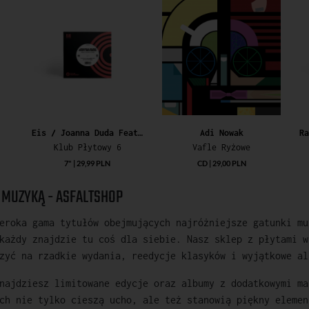
Eis / Joanna Duda Feat. Bryndal
Adi Nowak
Klub Płytowy 6
Vafle Ryżowe
7" | 29,99 PLN
CD | 29,00 PLN
Z MUZYKĄ - ASFALTSHOP
eroka gama tytułów obejmujących najróżniejsze gatunki mu
każdy znajdzie tu coś dla siebie. Nasz sklep z płytami w
zyć na rzadkie wydania, reedycje klasyków i wyjątkowe al
najdziesz limitowane edycje oraz albumy z dodatkowymi ma
ch nie tylko cieszą ucho, ale też stanowią piękny elemen