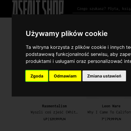
#NOWOŚCI
#PRZEDSPRZEDAŻ
#POWROTY
#BESTSELLERY
#REKOM
Używamy plików cookie
Rekomendacje
Powroty
Bestsellery
Nowości
Ta witryna korzysta z plików cookie i innych t
podstawową funkcjonalność serwisu
,
aby zapew
produktami i usługami oraz personalizować in
Zgoda
Odmawiam
Zmiana ustawień
Rasmentalism
Leon Ware
Wyszli coś zjeść (White Solid Vinyl Limited Edition)
LP | 129,99 PLN
7" | 79,99 PLN