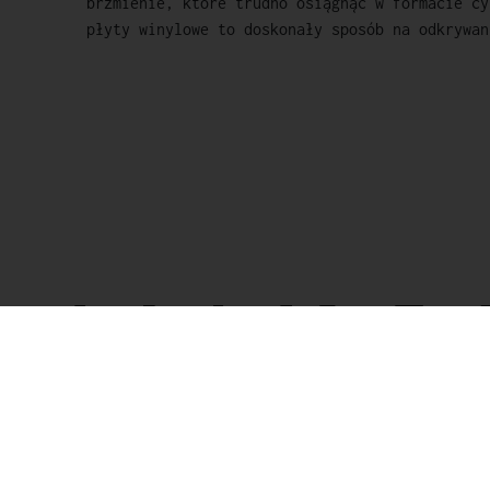
brzmienie, które trudno osiągnąć w formacie cy
płyty winylowe to doskonały sposób na odkrywan