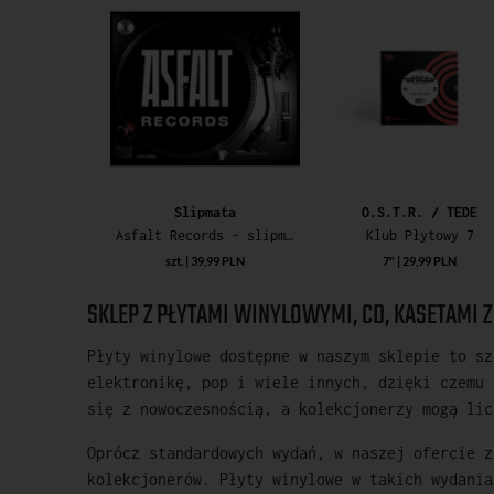
Slipmata
O.S.T.R. / TEDE
Asfalt Records - slipmata
Klub Płytowy 7
szt. | 39,99 PLN
7" | 29,99 PLN
SKLEP Z PŁYTAMI WINYLOWYMI, CD, KASETAMI 
Płyty winylowe dostępne w naszym sklepie to sz
elektronikę, pop i wiele innych, dzięki czemu 
się z nowoczesnością, a kolekcjonerzy mogą lic
Oprócz standardowych wydań, w naszej ofercie z
kolekcjonerów. Płyty winylowe w takich wydania