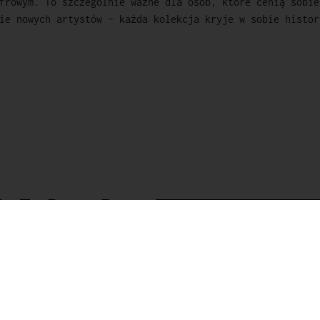
frowym. To szczególnie ważne dla osób, które cenią sobie
ie nowych artystów – każda kolekcja kryje w sobie histor