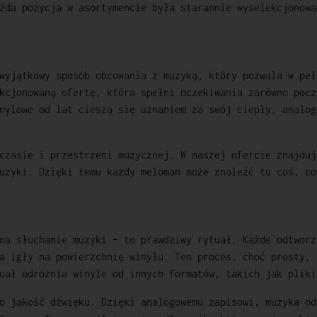
żda pozycja w asortymencie była starannie wyselekcjonowa
wyjątkowy sposób obcowania z muzyką, który pozwala w peł
kcjonowaną ofertę, która spełni oczekiwania zarówno pocz
nylowe od lat cieszą się uznaniem za swój ciepły, analog
czasie i przestrzeni muzycznej. W naszej ofercie znajduj
uzyki. Dzięki temu każdy meloman może znaleźć tu coś, co
na słuchanie muzyki – to prawdziwy rytuał. Każde odtworz
a igły na powierzchnię winylu. Ten proces, choć prosty, 
uał odróżnia winyle od innych formatów, takich jak pliki
o jakość dźwięku. Dzięki analogowemu zapisowi, muzyka od