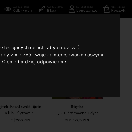
Asfalt Shop
Asfalt Shop
Rejestracja
Wishlista
Odkrywaj
Blog
Logowanie
Koszyk
0
następujących celach:
aby umożliwić
,
aby zmierzyć Twoje zainteresowanie naszymi
a Ciebie bardziej odpowiednie
.
Wojtek Mazolewski Quintet / Mihaszi
Miętha
Klub Płytowy 5
36,6 (Limitowana Edycja Specjalna)
7" | 29,99 PLN
2LP | 129,99 PLN