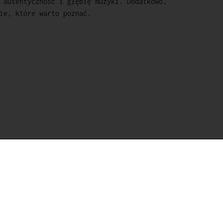
 autentyczność i głębię muzyki. Dodatkowo,
ie, które warto poznać.
O sklepie
Regulamin
FAQ
Polityka prywatności
Kontakt
Blog
Ustawienia cookies