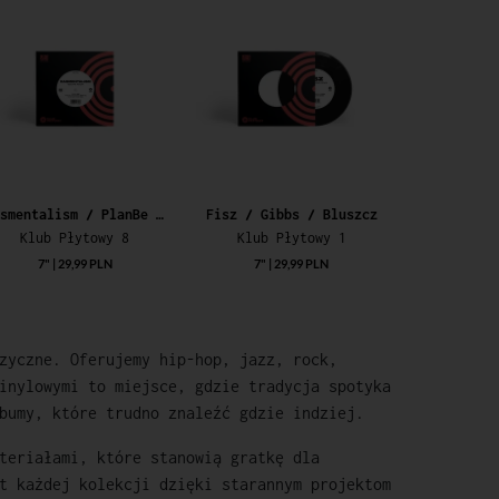
Rasmentalism / PlanBe / Sir Mich
Fisz / Gibbs / Bluszcz
Klub Płytowy 8
Klub Płytowy 1
7" | 29,99 PLN
7" | 29,99 PLN
zyczne. Oferujemy hip-hop, jazz, rock,
inylowymi to miejsce, gdzie tradycja spotyka
bumy, które trudno znaleźć gdzie indziej.
teriałami, które stanowią gratkę dla
t każdej kolekcji dzięki starannym projektom