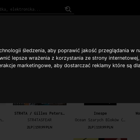
ENDACJE
#KATEGORIE
#GATUNKI
ROK ZAŁOŻENIA 2007
Przedsprzedaże
echnologii śledzenia, aby poprawić jakość przeglądania w 
nić lepsze wrażenia z korzystania ze strony internetowej
terakcje marketingowe
,
aby dostarczać reklamy które są dl
OBECNIE NIEDOSTĘPNY
STR4TA / Gilles Peterson
Inespe
Why I Came To California / Rockin' You Eternally
STR4TASFEAR
Ocean Szarych Bloków (Green Transparent Vinyl 2LP) (Limitowana Edycja Specjalna)
2LP | 159,99 PLN
2LP | 119,99 PLN