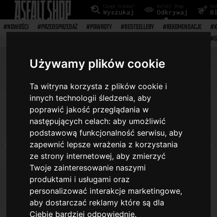
Czego trzeba?
Asfalt Shop
As
Wyszukaj
Odkrywaj
B
#NOWOŚCI
#PRZEDSPRZEDAŻ
#POWROTY
#BESTSELLERY
#REKOMENDACJE
#K
#G
Używamy plików cookie
Ta witryna korzysta z plików cookie i
innych technologii śledzenia, aby
poprawić jakość przeglądania w
następujących celach:
aby umożliwić
podstawową funkcjonalność serwisu
,
aby
zapewnić lepsze wrażenia z korzystania
ze strony internetowej
,
aby zmierzyć
Twoje zainteresowanie naszymi
produktami i usługami oraz
personalizować interakcje marketingowe
,
aby dostarczać reklamy które są dla
Ciebie bardziej odpowiednie
.