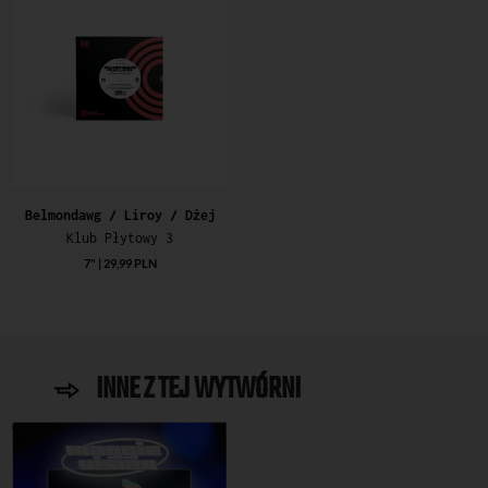
Belmondawg / Liroy / Dżej
Klub Płytowy 3
7" | 29,99 PLN
INNE Z TEJ WYTWÓRNI