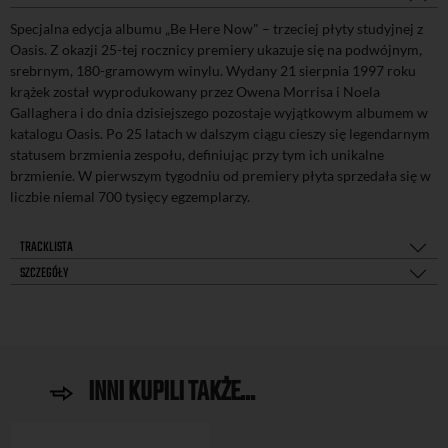
Specjalna edycja albumu „Be Here Now" – trzeciej płyty studyjnej z
Oasis. Z okazji 25-tej rocznicy premiery ukazuje się na podwójnym,
srebrnym, 180-gramowym winylu. Wydany 21 sierpnia 1997 roku
krążek został wyprodukowany przez Owena Morrisa i Noela
Gallaghera i do dnia dzisiejszego pozostaje wyjątkowym albumem w
katalogu Oasis. Po 25 latach w dalszym ciągu cieszy się legendarnym
statusem brzmienia zespołu, definiując przy tym ich unikalne
brzmienie. W pierwszym tygodniu od premiery płyta sprzedała się w
liczbie niemal 700 tysięcy egzemplarzy.
TRACKLISTA
SZCZEGÓŁY
INNI KUPILI TAKŻE...