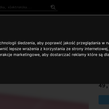
ENDACJE
#KATEGORIE
#GATUNKI
ROK ZAŁOŻENIA 2007
TRIB
ORKI
echnologii śledzenia, aby poprawić jakość przeglądania w 
nić lepsze wrażenia z korzystania ze strony internetowej
URBAŃ
terakcje marketingowe
,
aby dostarczać reklamy które są dl
PL Arti
Sony
CD
49,