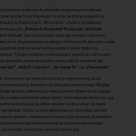
jest zapisem wybranych utworów wykonanych podczas
znej letniej trasy Męskiego Grania, na której pojawił się
towany w Katowicach, Wrocławiu i Żywcu wyjątkowy
am muzyczny
„Tribute to Krzysztof Krawczyk. Urbański
ra i Goście"
. Seria koncertów była ogromnym sukcesem,
m na to, że prawdziwe przeboje i charyzma Krawczyka nadal
ują młode pokolenie artystów a publiczność tęskni za
ykiem. Tysiące widzów na koncertach wspólnie z artystami
nie śpiewało znane wszystkim słowa takich piosenek jak
łem być"
,
„Mój Przyjacielu"
,
„Bo jesteś Ty"
czy
„Parostatek"
.
ki te w nowej oprawie muzycznej przygotowanej przez
o kompozytora, aranżera i producenta muzycznego Wojtka
kiego brzmią odkrywczo i nowocześnie. Mamy tutaj bogate
cje z wykorzystaniem sekcji dętej i smyczkowej, które rzucają
wiatło na kompozycje, które śmiało można uznać za nasze
 narodowe". Soliści w charakterystyczny dla siebie sposób
 swoim głosem i emocjami własną wizję znanych przebojów.
ją śpiewane przez siebie piosenki przez pryzmat swojego
u, wrażliwość muzyczną i energię sceniczną.