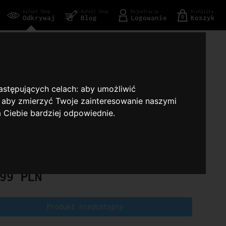
Asfalt Shop
Asfalt Shop
Rejestracja
Wishlista
Odkrywaj
Blog
Logowanie
Koszyk
0
UTE TO KRZYSZTOF KRAWCZYK. URBAŃSKI
ESTRA I GOŚCIE
następujących celach:
aby umożliwić
,
aby zmierzyć Twoje zainteresowanie naszymi
SKI ORKIESTRA
a Ciebie bardziej odpowiednie
.
sts / PL Labels
/
Rock / Indie / Pop
99
PLN
Produkt niedostępny