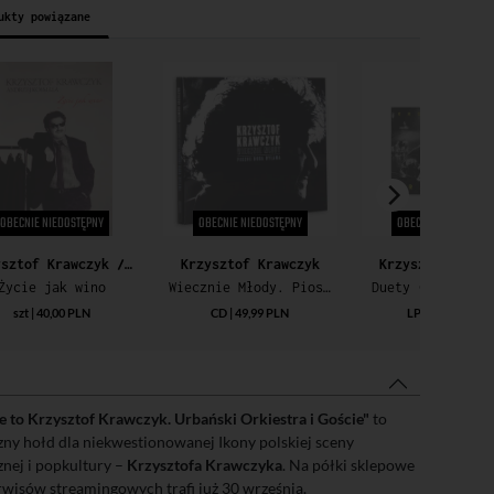
ukty powiązane
OBECNIE NIEDOSTĘPNY
OBECNIE NIEDOSTĘPNY
OBECNIE NIEDOSTĘP
Krzysztof Krawczyk / Andrzej Kosmala
Krzysztof Krawczyk
Krzysztof Kraw
Życie jak wino
Wiecznie Młody. Piosenki Boba Dylana
Duety (Yellow V
szt | 40,00 PLN
CD | 49,99 PLN
LP | 119,99 PLN
te to Krzysztof Krawczyk. Urbański Orkiestra i Goście"
to
ny hołd dla niekwestionowanej Ikony polskiej sceny
nej i popkultury –
Krzysztofa Krawczyka
. Na półki sklepowe
erwisów streamingowych trafi już 30 września.