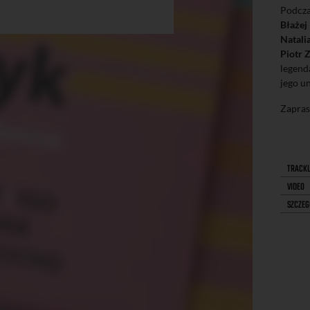
Podcz
Błażej
Natali
Piotr Z
legend
jego u
Zapras
TRACKL
VIDEO
SZCZEG