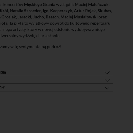
as koncertów
Męskiego Grania
wystąpili:
Maciej Maleńczuk
,
 Król
,
Natalia Szroeder
,
Igo
,
Kacperczyk
,
Artur Rojek
,
Skubas
,
a Grosiak
,
Jarecki
,
Jucho
,
Baasch
,
Maciej Musiałowski
oraz
ioła.
Ta płyta to wyjątkowy powrót do kultowego repertuaru
arnego artysty, który w nowej odsłonie wydobywa z niego
niwersalny wydźwięk i przesłanie.
zamy w tę sentymentalną podróż!
ISTA
ÓŁY