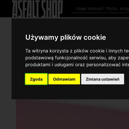
#NOWOŚCI
#PRZEDSPRZEDAŻ
#POWROTY
#BESTSELLERY
#REKOM
Używamy plików cookie
Ta witryna korzysta z plików cookie i innych t
podstawową funkcjonalność serwisu
,
aby zapew
produktami i usługami oraz personalizować in
Zgoda
Odmawiam
Zmiana ustawień