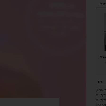
Prod
OPIS
„Tribu
muzycz
muzycz
i do s