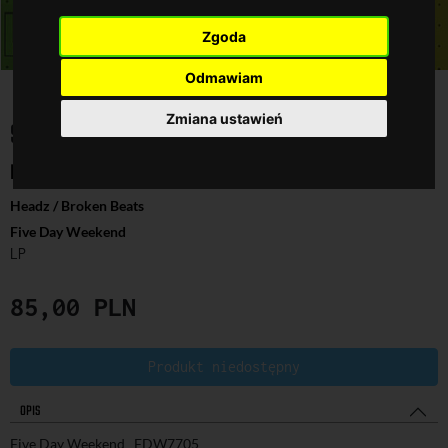
Zgoda
Odmawiam
Zmiana ustawień
SWITCHED ON
MR.CHOP
Headz / Broken Beats
Five Day Weekend
LP
85,00
PLN
Produkt niedostępny
OPIS
Five Day Weekend FDW7705