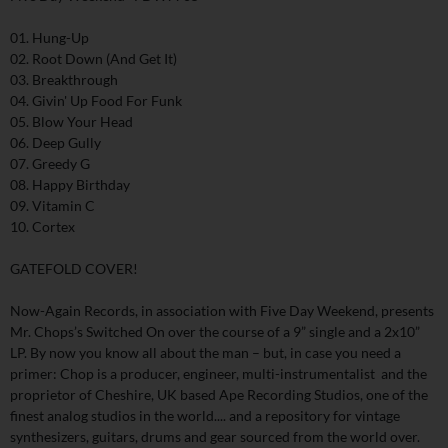
01. Hung-Up
02. Root Down (And Get It)
03. Breakthrough
04. Givin' Up Food For Funk
05. Blow Your Head
06. Deep Gully
07. Greedy G
08. Happy Birthday
09. Vitamin C
10. Cortex
GATEFOLD COVER!
Now-Again Records, in association with Five Day Weekend, presents
Mr. Chops’s Switched On over the course of a 9” single and a 2x10”
LP. By now you know all about the man – but, in case you need a
primer: Chop is a producer, engineer, multi-instrumentalist and the
proprietor of Cheshire, UK based Ape Recording Studios, one of the
finest analog studios in the world.... and a repository for vintage
synthesizers, guitars, drums and gear sourced from the world over.