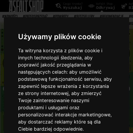
Czego trzeba?
Asfalt Shop
As
Wyszukaj
Odkrywaj
B
#NOWOŚCI
#PRZEDSPRZEDAŻ
#POWROTY
#BESTSELLERY
#REKOMENDACJE
#K
#G
Używamy plików cookie
Ta witryna korzysta z plików cookie i
innych technologii śledzenia, aby
poprawić jakość przeglądania w
następujących celach:
aby umożliwić
podstawową funkcjonalność serwisu
,
aby
zapewnić lepsze wrażenia z korzystania
ze strony internetowej
,
aby zmierzyć
Twoje zainteresowanie naszymi
produktami i usługami oraz
personalizować interakcje marketingowe
,
aby dostarczać reklamy które są dla
Ciebie bardziej odpowiednie
.