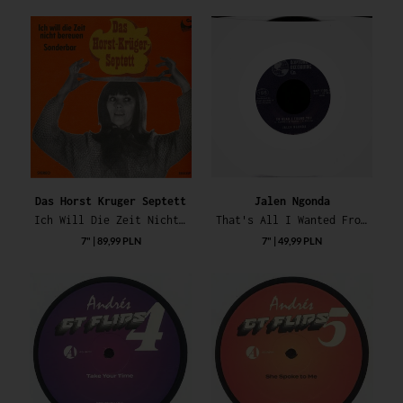
Das Horst Kruger Septett
Jalen Ngonda
Ich Will Die Zeit Nicht Bereuen / Sonderbar
That's All I Wanted From You / So Glad I Found You
7" | 89,99 PLN
7" | 49,99 PLN