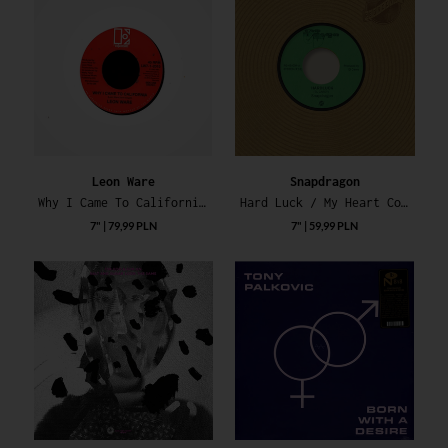
Leon Ware
Snapdragon
Why I Came To California / Rockin' You Eternally
Hard Luck / My Heart Consedes
7" | 79,99 PLN
7" | 59,99 PLN