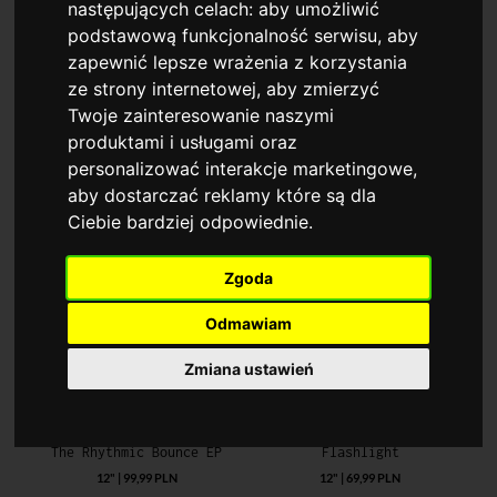
następujących celach:
aby umożliwić
podstawową funkcjonalność serwisu
,
aby
zapewnić lepsze wrażenia z korzystania
ze strony internetowej
,
aby zmierzyć
Twoje zainteresowanie naszymi
Łaskawość Tytusa
Father's Children
19/08/2026 - Winologia dla Początkujących - degustacja komentowana
Hollywood Dreaming / Got To Get Away
produktami i usługami oraz
bilet | 249,00 PLN
7" | 79,99 PLN
personalizować interakcje marketingowe
,
aby dostarczać reklamy które są dla
Ciebie bardziej odpowiednie
.
Zgoda
Odmawiam
Zmiana ustawień
Fanatix
Precious Bloom
The Rhythmic Bounce EP
Flashlight
12" | 99,99 PLN
12" | 69,99 PLN