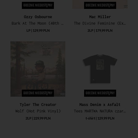
OBECNIE NIEDOSTĘPNY
OBECNIE NIEDOSTĘPNY
Ozzy Osbourne
Mac Miller
Bark At The Moon (40th Anniversary) (Blue Vinyl) (RSD Essential)
The Divine Feminine (Exclusive Blueberry Vinyl)
LP | 129,99 PLN
2LP | 179,99 PLN
OBECNIE NIEDOSTĘPNY
OBECNIE NIEDOSTĘPNY
Tyler The Creator
Mass Denim x Asfalt
Wolf (Hot Pink Vinyl)
Tees MARTWA NATURA czarny
2LP | 229,99 PLN
t-shirt | 129,99 PLN