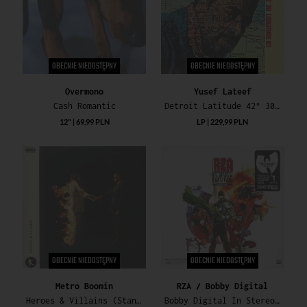
OBECNIE NIEDOSTĘPNY
OBECNIE NIEDOSTĘPNY
Overmono
Yusef Lateef
Cash Romantic
Detroit Latitude 42° 30' Longitude 83° (180g / RSD23)
12" | 69,99 PLN
LP | 229,99 PLN
OBECNIE NIEDOSTĘPNY
OBECNIE NIEDOSTĘPNY
Metro Boomin
RZA / Bobby Digital
Heroes & Villains (Standard Vinyl Edition)
Bobby Digital In Stereo (RSD23)