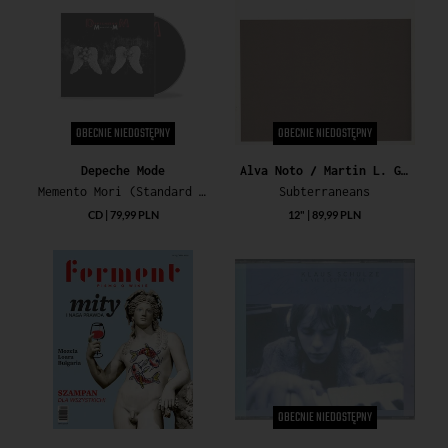
OBECNIE NIEDOSTĘPNY
OBECNIE NIEDOSTĘPNY
Depeche Mode
Alva Noto / Martin L. Gore / William Basinski / David Bowie
Memento Mori (Standard CD)
Subterraneans
CD | 79,99 PLN
12" | 89,99 PLN
OBECNIE NIEDOSTĘPNY