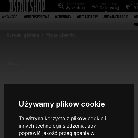
Czego trzeba?
Asfalt Shop
As
Wyszukaj
Odkrywaj
B
#NOWOŚCI
#PRZEDSPRZEDAŻ
#POWROTY
#BESTSELLERY
#REKOMENDACJE
#K
#G
Strona główna
> Wyszukiwarka
401
pozycji
Filtry wyszukiwania
Używamy plików cookie
Ta witryna korzysta z plików cookie i
innych technologii śledzenia, aby
poprawić jakość przeglądania w