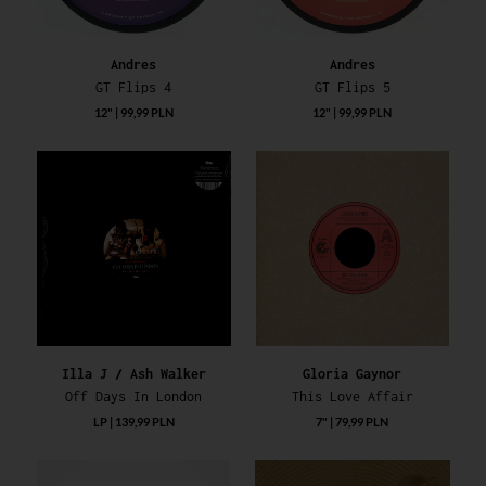
Andres
Andres
GT Flips 4
GT Flips 5
12" | 99,99 PLN
12" | 99,99 PLN
Illa J / Ash Walker
Gloria Gaynor
Off Days In London
This Love Affair
LP | 139,99 PLN
7" | 79,99 PLN