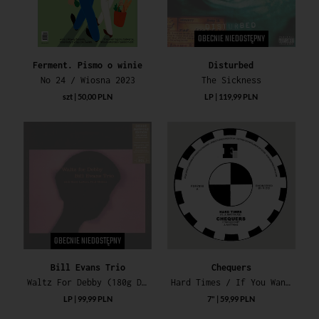
OBECNIE NIEDOSTĘPNY
Ferment. Pismo o winie
Disturbed
No 24 / Wiosna 2023
The Sickness
szt | 50,00 PLN
LP | 119,99 PLN
OBECNIE NIEDOSTĘPNY
Bill Evans Trio
Chequers
Waltz For Debby (180g Deluxe Gatefold Edition)
Hard Times / If You Want My Love
LP | 99,99 PLN
7" | 59,99 PLN