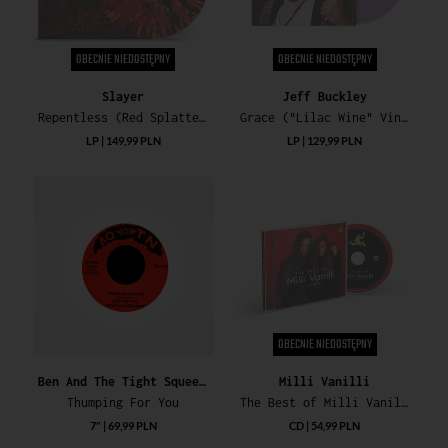
OBECNIE NIEDOSTĘPNY
OBECNIE NIEDOSTĘPNY
Slayer
Jeff Buckley
Repentless (Red Splattered Vinyl)
Grace ("Lilac Wine" Vinyl) (National Abum Day 2023)
LP | 149,99 PLN
LP | 129,99 PLN
OBECNIE NIEDOSTĘPNY
Ben And The Tight Squeeze Band
Milli Vanilli
Thumping For You
The Best of Milli Vanilli (35th Anniversary)
7" | 69,99 PLN
CD | 54,99 PLN