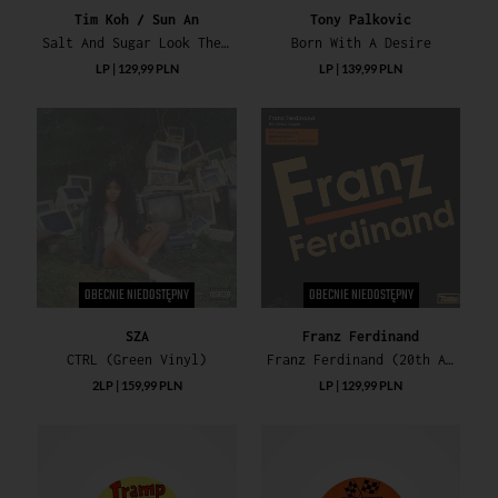
Tim Koh / Sun An
Tony Palkovic
Salt And Sugar Look The Same
Born With A Desire
LP | 129,99 PLN
LP | 139,99 PLN
OBECNIE NIEDOSTĘPNY
OBECNIE NIEDOSTĘPNY
SZA
Franz Ferdinand
CTRL (Green Vinyl)
Franz Ferdinand (20th Anniversary Edition)
2LP | 159,99 PLN
LP | 129,99 PLN