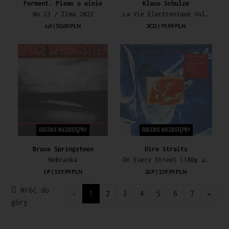
Ferment. Pismo o winie
Klaus Schulze
No 23 / Zima 2022
La Vie Electronique Vol 1
szt | 50,00 PLN
3CD | 79,99 PLN
OBECNIE NIEDOSTĘPNY
OBECNIE NIEDOSTĘPNY
Bruce Springsteen
Dire Straits
Nebraska
On Every Street (180g audiophile vinyl)
LP | 119,99 PLN
2LP | 159,99 PLN
Wróć do
«
1
2
3
4
5
6
7
»
góry