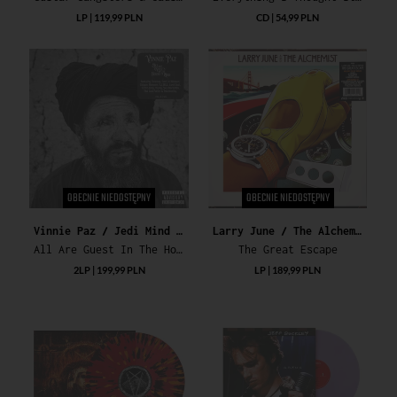
LP | 119,99 PLN
CD | 54,99 PLN
OBECNIE NIEDOSTĘPNY
OBECNIE NIEDOSTĘPNY
Vinnie Paz / Jedi Mind Tricks
Larry June / The Alchemist
All Are Guest In The House Of God
The Great Escape
2LP | 199,99 PLN
LP | 189,99 PLN