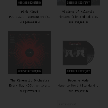
OBECNIE NIEDOSTĘPNY
OBECNIE NIEDOSTĘPNY
Pink Floyd
Visions Of Atlantis
P.U.L.S.E. (Remastered) (180g Exclusive Box Edition)
Pirates (Limited Edition)
4LP | 499,99 PLN
2LP | 159,99 PLN
OBECNIE NIEDOSTĘPNY
OBECNIE NIEDOSTĘPNY
The Cinematic Orchestra
Depeche Mode
Every Day (20th Anniversary Deluxe Limited Edition)
Memento Mori (Standard Black Vinyl)
3LP | 169,99 PLN
2LP | 199,99 PLN