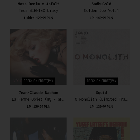
Mass Denim x Asfalt
SadhuGold
Tees WIENIEC biały
Golden Joe Vol.1
t-shirt | 129,99 PLN
LP | 149,99 PLN
OBECNIE NIEDOSTĘPNY
OBECNIE NIEDOSTĘPNY
Jean-Claude Nachon
Squid
La Femme-Objet (HQ / GF / Poster / 32PG Book)
O Monolith (Limited Transparent Blue Vinyl / Gatefold Cover)
LP | 159,99 PLN
LP | 139,99 PLN