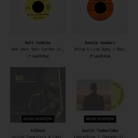
Walt Jenkins
Donnie Sanders
How Does Your Garden Grow? / T.G.I.F.
Shing-A-Ling Baby / Naptown U.S.A.
7" | 64,99 PLN
7" | 64,99 PLN
OBECNIE NIEDOSTĘPNY
OBECNIE NIEDOSTĘPNY
Volbeat
Justin Timberlake
Guitar Gangsters & Cadillac Blood (Green Vinyl)
Everything I Thought It Was