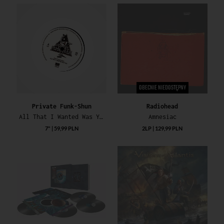
OBECNIE NIEDOSTĘPNY
Private Funk-Shun
Radiohead
All That I Wanted Was You / Fantasy
Amnesiac
7" | 59,99 PLN
2LP | 129,99 PLN