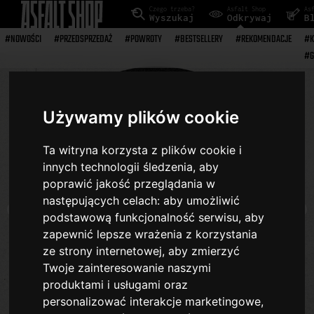
Czego trzeba?
Asfalt Shop
As
Wyszukaj
Odkrywaj
B
#NOWOŚCI
#PRZEDSPRZEDAŻ
#POWROTY
#BESTSELLERY
#REKOMENDACJE
#K
#G
Używamy plików cookie
Ta witryna korzysta z plików cookie i
innych technologii śledzenia, aby
poprawić jakość przeglądania w
następujących celach:
aby umożliwić
podstawową funkcjonalność serwisu
,
aby
zapewnić lepsze wrażenia z korzystania
ze strony internetowej
,
aby zmierzyć
Twoje zainteresowanie naszymi
produktami i usługami oraz
personalizować interakcje marketingowe
,