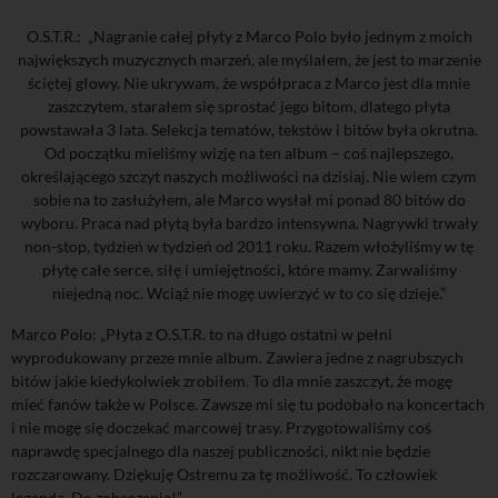
O.S.T.R.: „Nagranie całej płyty z Marco Polo było jednym z moich
największych muzycznych marzeń, ale myślałem, że jest to marzenie
ściętej głowy. Nie ukrywam, że współpraca z Marco jest dla mnie
zaszczytem, starałem się sprostać jego bitom, dlatego płyta
powstawała 3 lata. Selekcja tematów, tekstów i bitów była okrutna.
Od początku mieliśmy wizję na ten album – coś najlepszego,
określającego szczyt naszych możliwości na dzisiaj. Nie wiem czym
sobie na to zasłużyłem, ale Marco wysłał mi ponad 80 bitów do
wyboru. Praca nad płytą była bardzo intensywna. Nagrywki trwały
non-stop, tydzień w tydzień od 2011 roku. Razem włożyliśmy w tę
płytę całe serce, siłę i umiejętności
,
które mamy. Zarwaliśmy
niejedną noc. Wciąż nie mogę uwierzyć w to co się dzieje.”
Marco Polo: „Płyta z O.S.T.R. to na długo ostatni w pełni
wyprodukowany przeze mnie album. Zawiera jedne z nagrubszych
bitów jakie kiedykolwiek zrobiłem. To dla mnie zaszczyt, że mogę
mieć fanów także w Polsce. Zawsze mi się tu podobało na koncertach
i nie mogę się doczekać marcowej trasy. Przygotowaliśmy coś
naprawdę specjalnego dla naszej publiczności, nikt nie będzie
rozczarowany. Dziękuję Ostremu za tę możliwość. To człowiek
legenda. Do zobaczenia!”