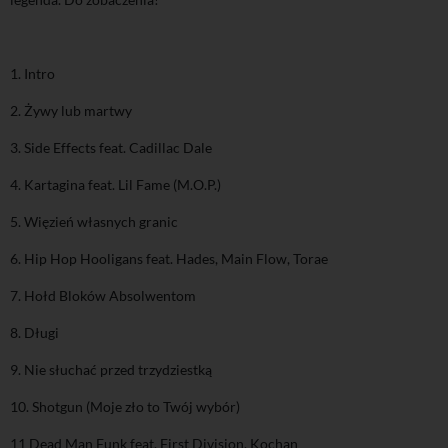
1. Intro
2. Żywy lub martwy
3. Side Effects feat. Cadillac Dale
4. Kartagina feat. Lil Fame (M.O.P.)
5. Więzień własnych granic
6. Hip Hop Hooligans feat. Hades, Main Flow, Torae
7. Hołd Bloków Absolwentom
8. Długi
9. Nie słuchać przed trzydziestką
10. Shotgun (Moje zło to Twój wybór)
11 Dead Man Funk feat. First Division, Kochan