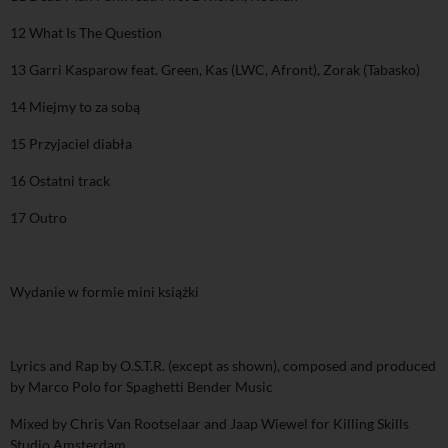
12 What Is The Question
13 Garri Kasparow feat. Green, Kas (LWC, Afront), Zorak (Tabasko)
14 Miejmy to za sobą
15 Przyjaciel diabła
16 Ostatni track
17 Outro
Wydanie w formie mini książki
Lyrics and Rap by O.S.T.R. (except as shown), composed and produced
by Marco Polo for Spaghetti Bender Music
Mixed by Chris Van Rootselaar and Jaap Wiewel for Killing Skills
Studio Amsterdam