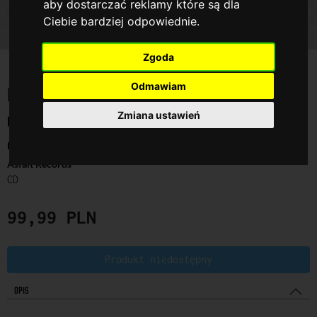
aby dostarczać reklamy które są dla
Ciebie bardziej odpowiednie
.
Zgoda
Odmawiam
KARTAGINA
Zmiana ustawień
O.S.T.R. & MARCO POLO
Hip Hop PL
/
Hip Hop / R'n'B
Asfalt Records
CD
99,99
PLN
Produkt niedostępny
OPIS